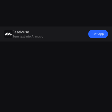
EaseMuse
Get App
Turn text into AI music
Стиль
Атмосфера
настроение
Модель
Металлическая
Няньсерт
Покойная
Генератор
песня
Diss Track
колыбельная
музыки
FNF Song
Генератор
Генератор
Mureka V8 AI
Корридо
джинглов на
фоновой
MiniMax Music
Народная
основе ИИ
музыки
2.5
песня
Генератор
Генератор
Искусственный
футбольных
расслабляющей
интеллект
кричалок
музыки
технологическая
Создатель
Генератор
музыка
музыки для
грустных
AI Soul Music
болельщиц
песен
Электронная
Генератор