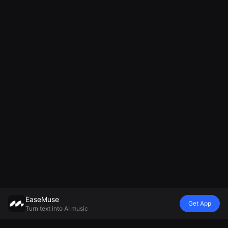
EaseMuse
Get App
Turn text into AI music