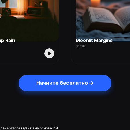
p Rain
Moonlit Margins
01:36
Начните бесплатно
 генераторе музыки на основе ИИ.