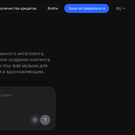
количества кредитов.
Войти
Зарегистрироваться
RU
венного интеллекта,
или создания контента,
р лоу-фай музыки для
м и вдохновляющим.