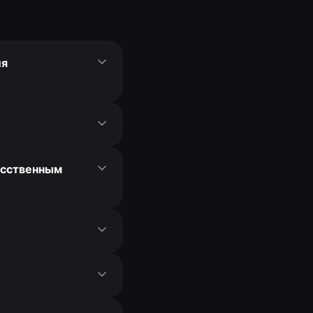
ля
кусственным