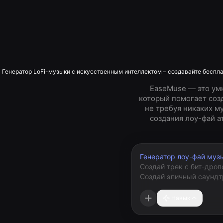
Генератор LoFi-музыки с искусственным интеллектом – создавайте бесп
EaseMuse — это умн
который помогает созд
не требуя никаких м
создания лоу-фай 
Генератор лоу-фай муз
Навык