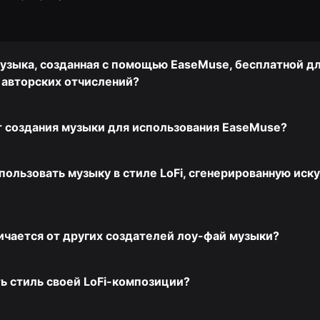
музыка, созданная с помощью EaseMuse, бесплатной д
 авторских отчислений?
 создания музыки для использования EaseMuse?
пользовать музыку в стиле LoFi, сгенерированную ис
чается от других создателей лоу-фай музыки?
ть стиль своей LoFi-композиции?