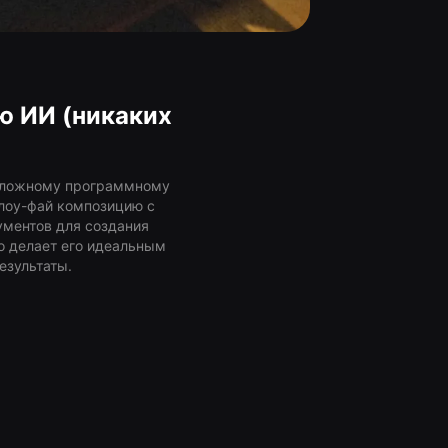
ю ИИ (никаких
)
к сложному программному
 лоу-фай композицию с
ументов для создания
о делает его идеальным
езультаты.