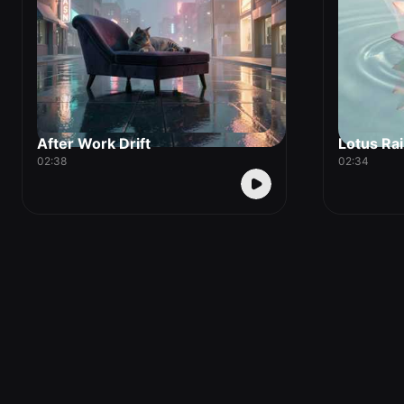
After Work Drift
Lotus Rai
02:38
02:34