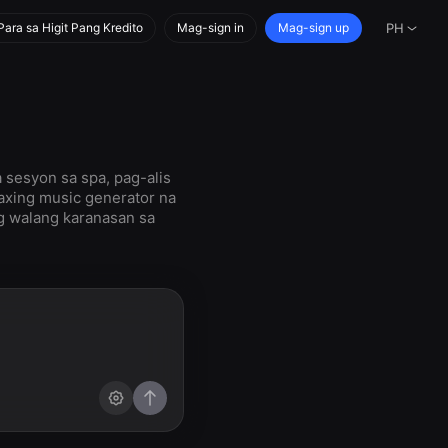
ara sa Higit Pang Kredito
Mag-sign in
Mag-sign up
PH
sesyon sa spa, pag-alis
laxing music generator na
g walang karanasan sa