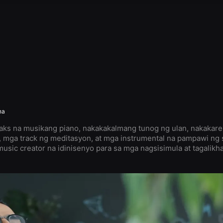
na
aks na musikang piano, nakakakalmang tunog ng ulan, nakakarel
, mga track ng meditasyon, at mga instrumental na pampawi ng 
music creator na idinisenyo para sa mga nagsisimula at tagalikha