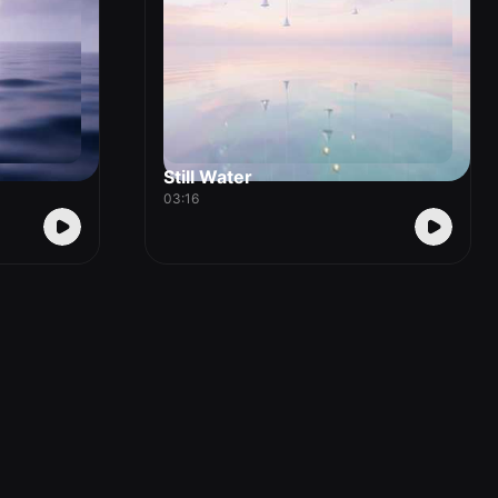
Still Water
03:16