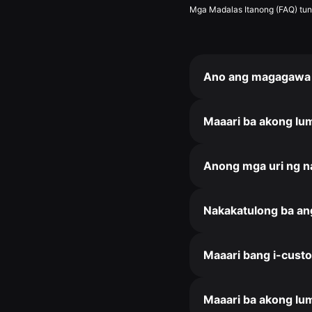
Mga Madalas Itanong (FAQ) tun
Ano ang magagawa s
Maaari ba akong lum
Anong mga uri ng na
Nakakatulong ba ang
Maaari bang i-cust
Maaari ba akong lum