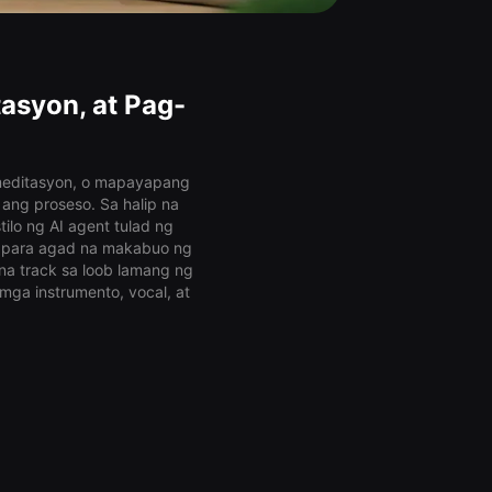
asyon, at Pag-
meditasyon, o mapayapang
 ang proseso. Sa halip na
lo ng AI agent tulad ng
od" para agad na makabuo ng
a track sa loob lamang ng
ga instrumento, vocal, at