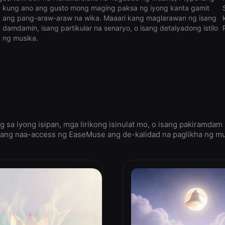
kung ano ang gusto mong maging paksa ng iyong kanta gamit
ang pang-araw-araw na wika. Maaari kang maglarawan ng isang
damdamin, isang partikular na senaryo, o isang detalyadong istilo
ng musika.
 sa iyong isipan, mga lirikong isinulat mo, o isang pakiramda
ng naa-access ng EaseMuse ang de-kalidad na paglikha ng musi