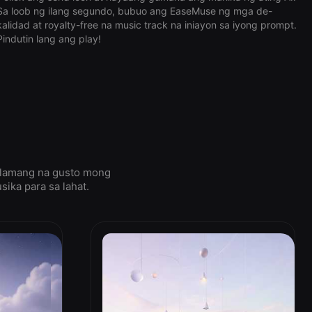
Sa loob ng ilang segundo, bubuo ang EaseMuse ng mga de-
kalidad at royalty-free na music track na iniayon sa iyong prompt.
Pindutin lang ang play!
m lamang na gusto mong
ka para sa lahat.