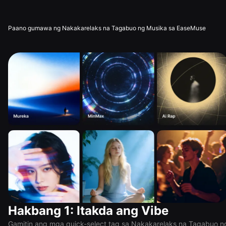
Paano gumawa ng Nakakarelaks na Tagabuo ng Musika sa EaseMuse
Hakbang 1: Itakda ang Vibe
Gamitin ang mga quick-select tag sa Nakakarelaks na Tagabuo n