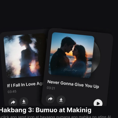
Hakbang 3: Bumuo at Makinig
I-click ang send icon at hayaang gumana ang mahika ng ating AI.