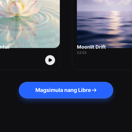
nfall
Moonlit Drift
02:53
Magsimula nang Libre