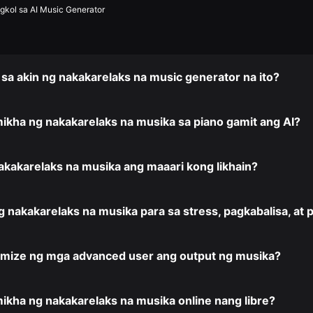
gkol sa AI Music Generator
a akin ng nakakarelaks na music generator na ito?
ikha ng nakakarelaks na musika sa piano gamit ang AI?
kakarelaks na musika ang maaari kong likhain?
 nakakarelaks na musika para sa stress, pagkabalisa, at 
omize ng mga advanced user ang output ng musika?
ikha ng nakakarelaks na musika online nang libre?