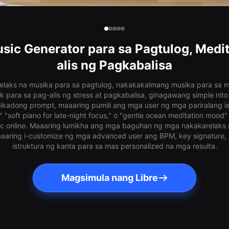
usic Generator para sa Pagtulog, Medit
alis ng Pagkabalisa
elaks na musika para sa pagtulog, nakakakalmang musika para sa 
k para sa pag-alis ng stress at pagkabalisa, ginagawang simple nito
kadong prompt, maaaring pumili ang mga user ng mga pariralang isti
" "soft piano for late-night focus," o "gentle ocean meditation mo
c online. Maaaring lumikha ang mga baguhan ng mga nakakarelaks n
aaring i-customize ng mga advanced user ang BPM, key signature, m
istruktura ng kanta para sa mas personalized na mga resulta.
Magsimula nang Libre