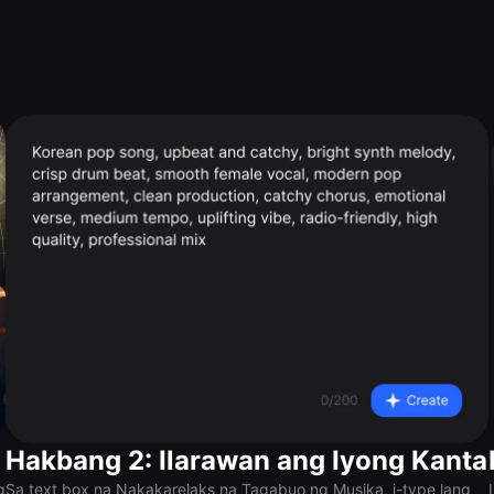
Hakbang 2: Ilarawan ang Iyong Kanta
g
Sa text box na Nakakarelaks na Tagabuo ng Musika, i-type lang