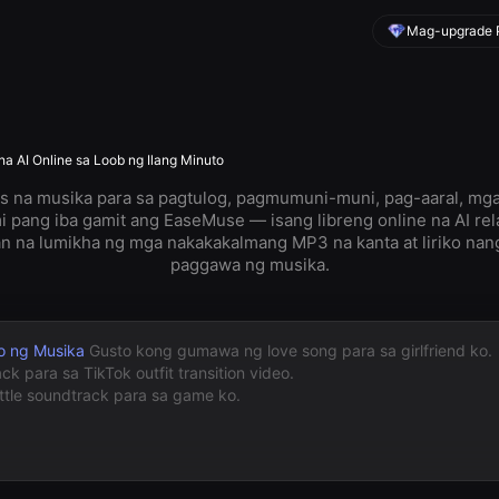
Mag-upgrade P
AI Online sa Loob ng Ilang Minuto
 na musika para sa pagtulog, pagmumuni-muni, pag-aaral, mga 
i pang iba gamit ang EaseMuse — isang libreng online na AI re
n na lumikha ng mga nakakakalmang MP3 na kanta at liriko nan
paggawa ng musika.
o ng Musika