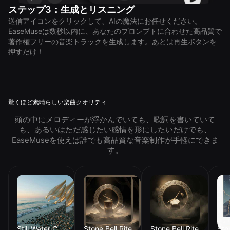
ステップ3：生成とリスニング
送信アイコンをクリックして、AIの魔法にお任せください。
EaseMuseは数秒以内に、あなたのプロンプトに合わせた高品質で
著作権フリーの音楽トラックを生成します。あとは再生ボタンを
押すだけ！
驚くほど素晴らしい楽曲クオリティ
頭の中にメロディーが浮かんでいても、歌詞を書いていて
も、あるいはただ感じたい感情を形にしたいだけでも、
EaseMuseを使えば誰でも高品質な音楽制作が手軽にできま
す。
Still Water Chant
Stone Bell Rite
Stone Bell Rite