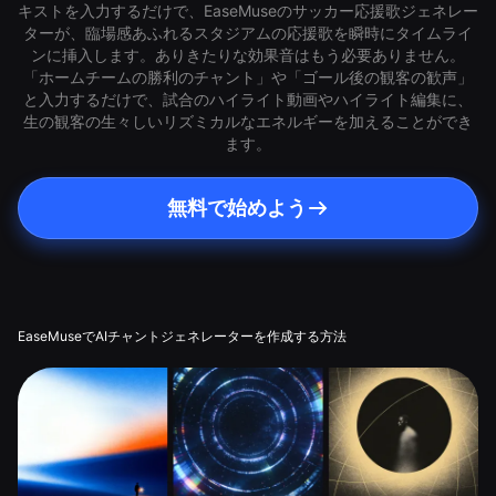
キストを入力するだけで、EaseMuseのサッカー応援歌ジェネレー
ターが、臨場感あふれるスタジアムの応援歌を瞬時にタイムライ
ンに挿入します。ありきたりな効果音はもう必要ありません。
「ホームチームの勝利のチャント」や「ゴール後の観客の歓声」
と入力するだけで、試合のハイライト動画やハイライト編集に、
生の観客の生々しいリズミカルなエネルギーを加えることができ
ます。
無料で始めよう
EaseMuseでAIチャントジェネレーターを作成する方法