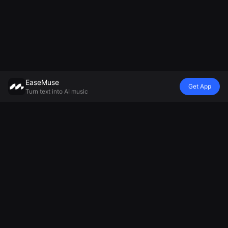
EaseMuse
Get App
Turn text into AI music
スタイル
ビーブ
気分
モデル
メタルソング
子守唄
子守唄
Mureka V8 AI
FNFソング
ディストラック
アンビエントミ
音楽ジェネレー
コーリド
AIジングルジェ
ュージックジェ
ター
民謡
ネレーター
ネレーター
ミニマックスミ
AIテクノミュー
サッカー応援歌
リラックスでき
ュージック2.5
ジック
ジェネレーター
る音楽ジェネレ
AIソウルミュー
チアミュージッ
ーター
ジック
クメーカー
悲しい歌ジェネ
電子音楽
AIチャントジェ
レーター