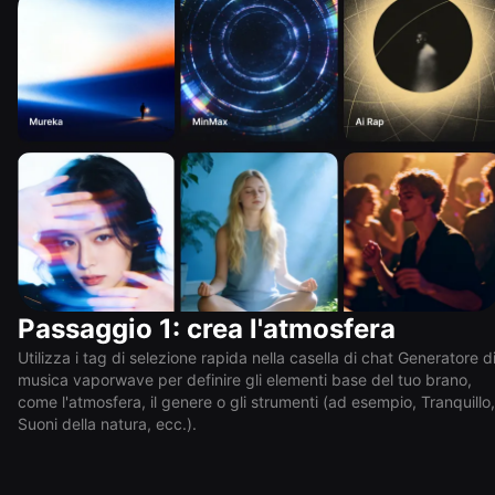
Passaggio 1: crea l'atmosfera
Utilizza i tag di selezione rapida nella casella di chat Generatore d
musica vaporwave per definire gli elementi base del tuo brano,
come l'atmosfera, il genere o gli strumenti (ad esempio, Tranquillo,
Suoni della natura, ecc.).