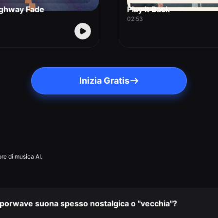
ghway Fade
Play It Back
02:53
Inizia Gratis
re di musica AI.
aporwave suona spesso nostalgica o "vecchia"?