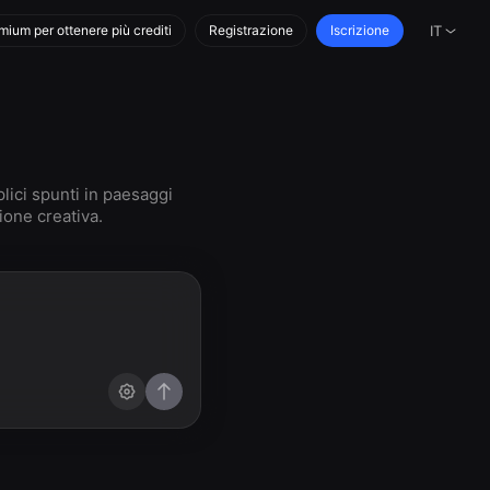
mium per ottenere più crediti
Registrazione
Iscrizione
IT
lici spunti in paesaggi
ione creativa.