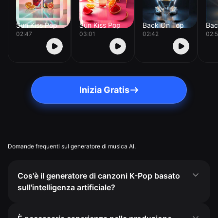
Sun Kiss Pop
Sun Kiss Pop
Back On Top
Bac
02:47
03:01
02:42
02:
Inizia Gratis
Domande frequenti sul generatore di musica AI.
Cos'è il generatore di canzoni K-Pop basato
sull'intelligenza artificiale?