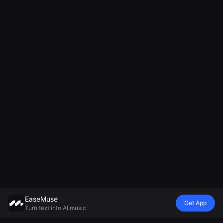
EaseMuse
Get App
Turn text into AI music