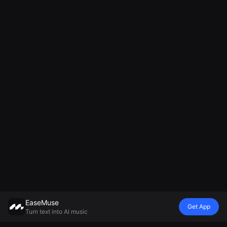
EaseMuse
Get App
Turn text into AI music