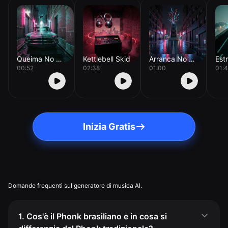
Queima No Pátio
Kettlebell Skid
Arranca No Asfalto
00:52
02:38
01:00
01:
Inizia Gratis
Domande frequenti sul generatore di musica AI.
1. Cos'è il Phonk brasiliano e in cosa si