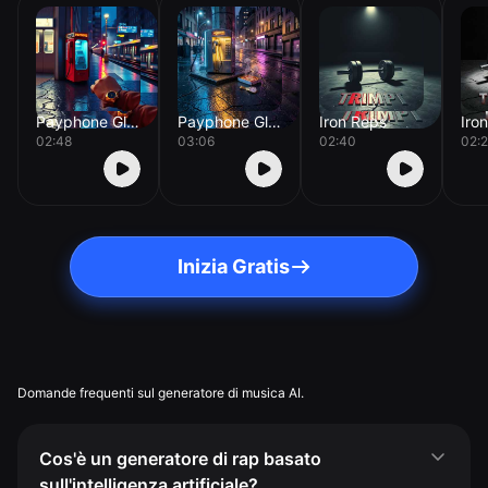
Payphone Glow
Payphone Glow
Iron Reps
Iro
02:48
03:06
02:40
02:2
Inizia Gratis
Domande frequenti sul generatore di musica AI.
Cos'è un generatore di rap basato
sull'intelligenza artificiale?