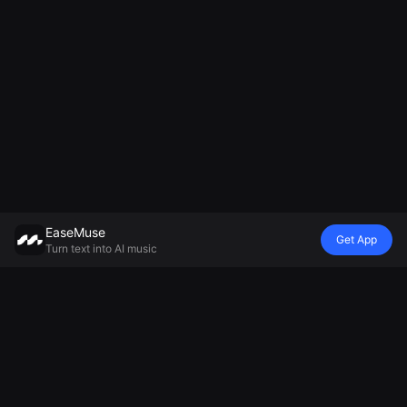
EaseMuse
Get App
Turn text into AI music
Stil
Vibe
Laune
Modell
Metal Song
Märchenreim
Wiegenlied
Mureka V8 KI-
FNF Song
Diss-Track
Ambient-
Musikgenerator
Corrido
KI-Jingle-
Musikgenerator
MiniMax Music
Volkslied
Generator
Generator für
2.5