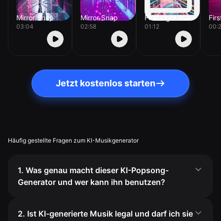
Mirror Snap
Mirror Snap
First Light Run
Fir
03:04
02:58
01:12
00:
Jetzt kostenlos starten
Häufig gestellte Fragen zum KI-Musikgenerator
1. Was genau macht dieser KI-Popsong-
Generator und wer kann ihn benutzen?
2. Ist KI-generierte Musik legal und darf ich sie