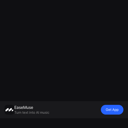
EaseMuse
Get App
Turn text into AI music