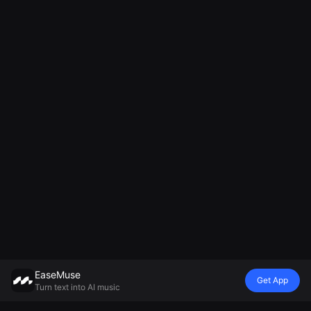
EaseMuse
Get App
Turn text into AI music