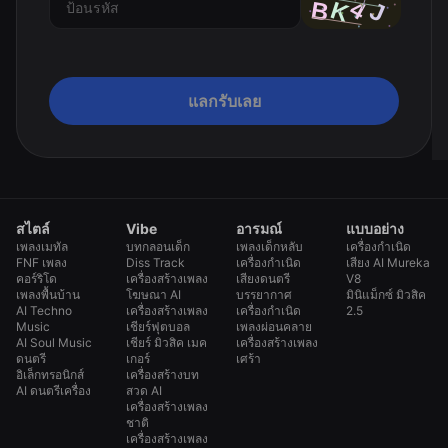
แลกรับเลย
สไตล์
Vibe
อารมณ์
แบบอย่าง
เพลงเมทัล
บทกลอนเด็ก
เพลงเด็กหลับ
เครื่องกำเนิด
FNF เพลง
Diss Track
เครื่องกำเนิด
เสียง AI Mureka
คอร์ริโด
เครื่องสร้างเพลง
เสียงดนตรี
V8
เพลงพื้นบ้าน
โฆษณา AI
บรรยากาศ
มินิแม็กซ์ มิวสิค
AI Techno
เครื่องสร้างเพลง
เครื่องกำเนิด
2.5
Music
เชียร์ฟุตบอล
เพลงผ่อนคลาย
AI Soul Music
เชียร์ มิวสิค เมค
เครื่องสร้างเพลง
ดนตรี
เกอร์
เศร้า
อิเล็กทรอนิกส์
เครื่องสร้างบท
AI ดนตรีเครื่อง
สวด AI
เครื่องสร้างเพลง
ชาติ
เครื่องสร้างเพลง