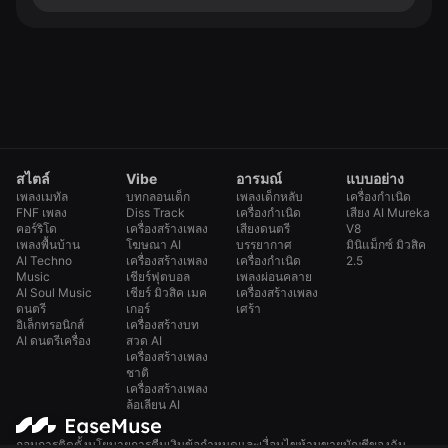
สไตล์
Vibe
อารมณ์
แบบอย่าง
เพลงเมทัล
บทกลอนเด็ก
เพลงเด็กหลับ
เครื่องกำเนิด
FNF เพลง
Diss Track
เครื่องกำเนิด
เสียง AI Mureka
คอร์ริโด
เครื่องสร้างเพลง
เสียงดนตรี
V8
เพลงพื้นบ้าน
โฆษณา AI
บรรยากาศ
มินิแม็กซ์ มิวสิค
AI Techno
เครื่องสร้างเพลง
เครื่องกำเนิด
2.5
Music
เชียร์ฟุตบอล
เพลงผ่อนคลาย
AI Soul Music
เชียร์ มิวสิค เมค
เครื่องสร้างเพลง
ดนตรี
เกอร์
เศร้า
อิเล็กทรอนิกส์
เครื่องสร้างบท
AI ดนตรีเครื่อง
สวด AI
เครื่องสร้างเพลง
ชาติ
เครื่องสร้างเพลง
ล้อเลียน AI
ถอนการติดตั้ง
นโยบายการคืนเงิน
ข้อกำหนดและเงื่อนไข
ห้ามขาย
บัญชีของฉัน