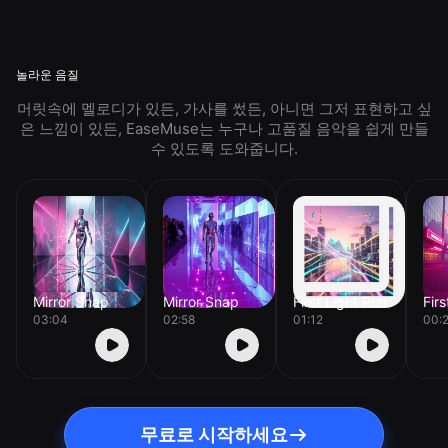
놀라운 음질
머릿속에 멜로디가 있든, 가사를 썼든, 아니면 그저 표현하고 싶
은 느낌이 있든, EaseMuse는 누구나 고품질 음악을 쉽게 만들
수 있도록 도와줍니다.
Mirror Snap
Mirror Snap
First Light Run
Fir
03:04
02:58
01:12
00:
무료로 시작하세요