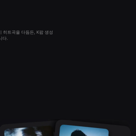
 히트곡을 다듬든, K팝 생성
니다.