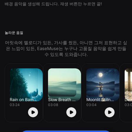
배경 음악을 생성해 드립니다. 재생 버튼만 누르면 끝!
놀라운 음질
머릿속에 멜로디가 있든, 가사를 썼든, 아니면 그저 표현하고 싶
은 느낌이 있든, EaseMuse는 누구나 고품질 음악을 쉽게 만들
수 있도록 도와줍니다.
Rain on Bamboo
Slow Breath Drift
Moonlit Stillness
03:24
03:08
03:04
03: