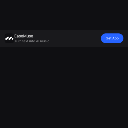
EaseMuse
Get App
Turn text into AI music
스타일
비브
분위기
모델
메탈 송
유치원 동요
자장가
무레카 V8 AI 음
FNF 노래
Diss Track
앰비언트 음악
악 생성기
코리도
AI 징글 생성기
생성기
미니맥스 뮤직
민요
축구 응원가 생
편안한 음악 생
2.5
AI 테크노 음악
성기
성기
AI Soul Music
치어 뮤직 메이
슬픈 노래 생성
전자 음악
커
기
AI 기악 음악
AI 찬트 생성기
국가 생성기
AI 패러디 노래
생성기