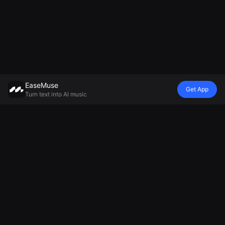
EaseMuse
Get App
Turn text into AI music
스타일
비브
분위기
모델
메탈 송
유치원 동요
자장가
무레카 V8 AI 음
FNF 노래
Diss Track
앰비언트 음악
악 생성기
코리도
AI 징글 생성기
생성기
미니맥스 뮤직
민요
축구 응원가 생
편안한 음악 생
2.5
AI 테크노 음악
성기
성기
AI Soul Music
치어 뮤직 메이
슬픈 노래 생성
전자 음악
커
기
AI 기악 음악
AI 찬트 생성기
국가 생성기