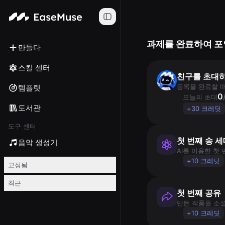
과제를 완료하여 포
만들다
스킬 센터
친구를 초대
등록을 완료할 때
템플릿
0
오늘의 초대
도서관
+30 크레딧
도구 센터
첫 번째 송 세
음악 생성기
AI를 이용한 첫
+10 크레딧
고정됨
최근
첫 번째 공유
만든 작품을 소
+10 크레딧