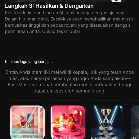
Langkah 3: Hasilkan & Dengarkan
Klik ikon kirim dan biarkan AI kami bekerja dengan ajaibnya.
Dalam hitungan detik, EaseMuse akan menghasilkan trek musik
berkualitas tinggi dan bebas royalti yang disesuaikan dengan
permintaan Anda. Cukup tekan putar!
Kualitas lagu yang luar biasa
Entah Anda memiliki melodi di kepala, lirik yang telah Anda
tulis, atau hanya perasaan yang ingin Anda sampaikan—
EaseMuse membuat pembuatan musik berkualitas tinggi
dapat diakses oleh semua orang.
Sun Kiss Pop
Sun Kiss Pop
Back On Top
Bac