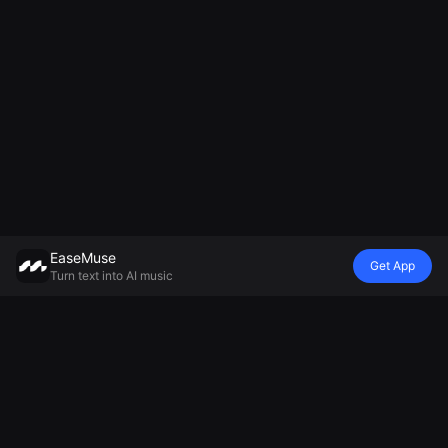
EaseMuse
Get App
Turn text into AI music
Gaya
Vibe
Mood
Model
Lagu Logam
Nursery Rhyme
Balada tidur
Mureka V8 AI
FNF Song
Diss Track
Generator
Music
Corrido
Generator
Musik Ambient
Generator