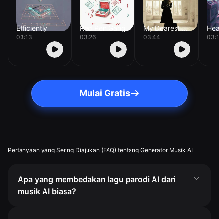
Efficiently
Red Pen Gang
My Dearest Reply
Hea
03:13
03:26
03:44
03:
Mulai Gratis
Pertanyaan yang Sering Diajukan (FAQ) tentang Generator Musik AI
Apa yang membedakan lagu parodi AI dari
musik AI biasa?