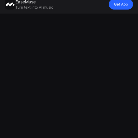
EaseMuse
Get App
Turn text into AI music
Gaya
Vibe
Mood
Model
Lagu Logam
Nursery Rhyme
Balada tidur
Mureka V8 AI
FNF Song
Diss Track
Generator
Music
Corrido
Generator
Musik Ambient
Generator
Lagu Rakyat
Jingle AI
Generator
MiniMax Music
AI Techno
Generator
Musik
2.5
Music
Nyanyian
Relaksasi
AI Soul Music
Sepak Bola
Generator
Musik
Pembuat
Lagu Sedih
Elektronik
Musik
Musik
Pemandu
Instrumen AI
Sorak
Generator
Nyanyian AI
Generator
Lagu
Kebangsaan
Generator
Lagu Parodi AI