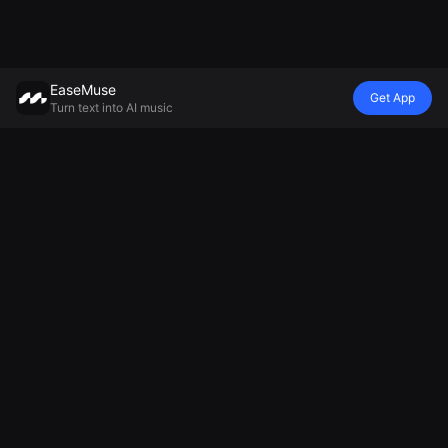
EaseMuse
Get App
Turn text into AI music
Gaya
Vibe
Mood
Model
Lagu Logam
Nursery Rhyme
Balada tidur
Mureka V8 AI
FNF Song
Diss Track
Generator
Music
Corrido
Generator
Musik Ambient
Generator
Lagu Rakyat
Jingle AI
Generator
MiniMax Music
AI Techno
Generator
Musik
2.5
Music
Nyanyian
Relaksasi
AI Soul Music
Sepak Bola
Generator
Musik
Pembuat
Lagu Sedih
Elektronik
Musik
Musik
Pemandu
Instrumen AI
Sorak
Generator
Nyanyian AI
Generator