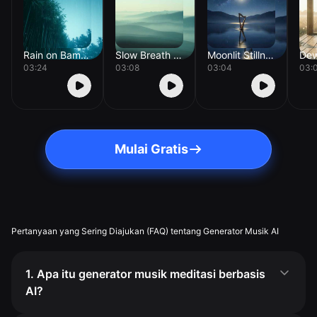
Rain on Bamboo
Slow Breath Drift
Moonlit Stillness
03:24
03:08
03:04
03:
Mulai Gratis
Pertanyaan yang Sering Diajukan (FAQ) tentang Generator Musik AI
1. Apa itu generator musik meditasi berbasis
AI?