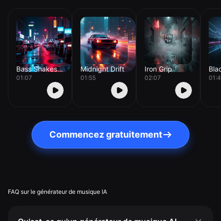
Bass Shakes Street
Midnight Drift
Iron Grip
01:07
01:55
02:07
01:
Commencez gratuitement
FAQ sur le générateur de musique IA