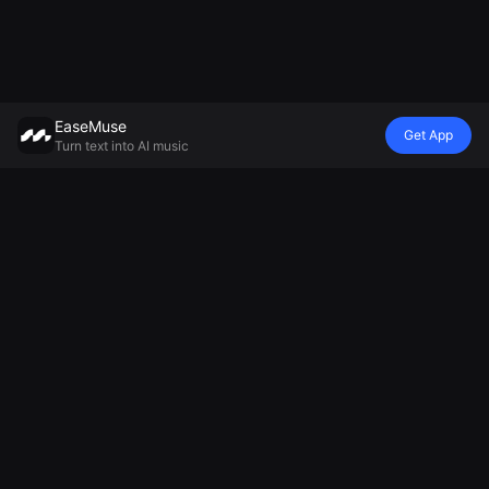
EaseMuse
Get App
Turn text into AI music
Style
Vibe
Humeur
Modèle
Chanson Métal
Refrain de
Chanson
Générateur de
FNF Song
berceuse
d'adieu
musique IA
Corrido
Diss Track
Générateur de
Mureka V8
Chanson
Générateur de
musique
MiniMax
folklorique
jingles IA
ambiante
Musique 2.5
Musique
Générateur de
Générateur de
Techno IA
chants de
musique
AI Soul Music
football
relaxante
Musique
Créateur de
Générateur de
électronique
musique
chansons
Musique
d'encouragement
tristes
instrumentale
Générateur de