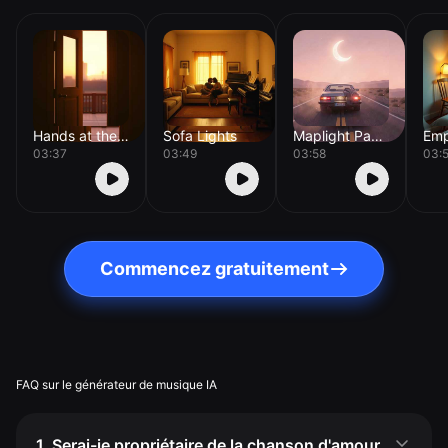
Hands at the Door
Sofa Lights
Maplight Passenger
03:37
03:49
03:58
03:
Commencez gratuitement
FAQ sur le générateur de musique IA
1. Serai-je propriétaire de la chanson d'amour