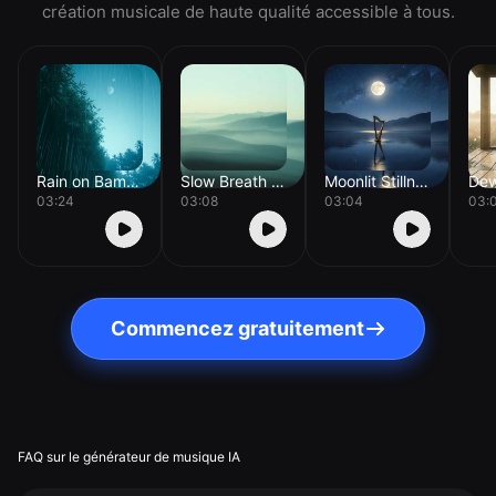
création musicale de haute qualité accessible à tous.
Rain on Bamboo
Slow Breath Drift
Moonlit Stillness
03:24
03:08
03:04
03:
Commencez gratuitement
FAQ sur le générateur de musique IA