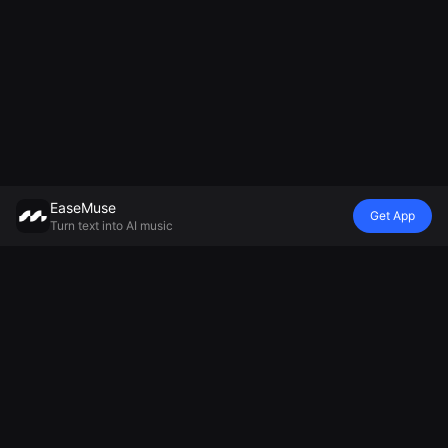
EaseMuse
Get App
Turn text into AI music
Style
Vibe
Humeur
Modèle
Chanson Métal
Refrain de
Chanson
Générateur de
FNF Song
berceuse
d'adieu
musique IA
Corrido
Diss Track
Générateur de
Mureka V8
Chanson
Générateur de
musique
MiniMax
folklorique
jingles IA
ambiante
Musique 2.5
Musique
Générateur de
Générateur de
Techno IA
chants de
musique