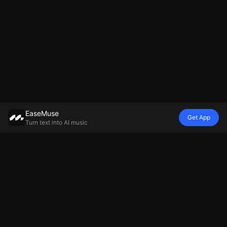
EaseMuse
Get App
Turn text into AI music
Style
Vibe
Humeur
Modèle
Chanson Métal
Refrain de
Chanson
Générateur de
FNF Song
berceuse
d'adieu
musique IA
Corrido
Diss Track
Générateur de
Mureka V8
Chanson
Générateur de
musique
MiniMax
folklorique
jingles IA
ambiante
Musique 2.5
Musique
Générateur de
Générateur de