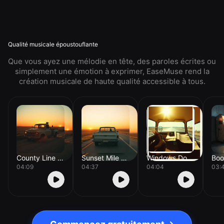
Qualité musicale époustouflante
Que vous ayez une mélodie en tête, des paroles écrites ou
simplement une émotion à exprimer, EaseMuse rend la
création musicale de haute qualité accessible à tous.
County Line Dust
Sunset Mile Marker
Windows Down Miles
04:09
04:37
04:04
03: