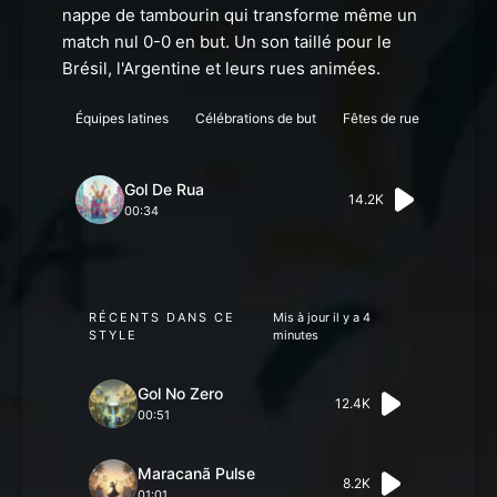
nappe de tambourin qui transforme même un
match nul 0-0 en but. Un son taillé pour le
Brésil, l'Argentine et leurs rues animées.
Équipes latines
Célébrations de but
Fêtes de rue
Gol De Rua
14.2K
00:34
RÉCENTS DANS CE
Mis à jour il y a 4
STYLE
minutes
Gol No Zero
12.4K
00:51
Maracanã Pulse
8.2K
01:01