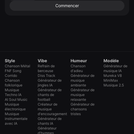
Commencer
Style
Vibe
Humeur
Modèle
Chanson Métal
Refrain de
Chanson
Générateur de
FNF Song
berceuse
d'adieu
musique IA
Corrido
Diss Track
Générateur de
Mureka V8
Chanson
Générateur de
musique
MiniMax
folklorique
jingles IA
ambiante
Musique 2.5
Musique
Générateur de
Générateur de
Techno IA
chants de
musique
AI Soul Music
football
relaxante
Musique
Créateur de
Générateur de
électronique
musique
chansons
Musique
d'encouragement
tristes
instrumentale
Générateur de
avec IA
chants IA
Générateur
d'hymnes