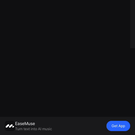
EaseMuse
Get App
Turn text into AI music