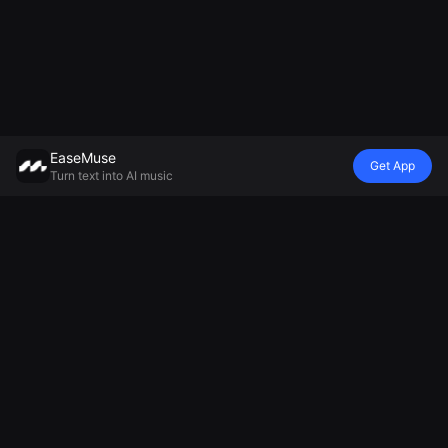
EaseMuse
Get App
Turn text into AI music
نموذج
المزاج
الجو
النمط
مولد الموسيقى
أغنية الأطفال
قصيدة الأطفال
أغنية المعدن
موريكا V8 بتقنية
مولد موسيقى
دِيس تراك
FNF Song
الذكاء
الخلفية
مولد نغمات
كوريدو
الاصطناعي
مولد موسيقى
الذكاء
أغنية شعبية
MiniMax Music
الاسترخاء
الاصطناعي
موسيقى
2.5
مولد الأغاني
مولد هتافات كرة
التكنولوجيا الذكية
الحزينة
القدم
AI Soul Music
صانع موسيقى
الموسيقى
التشجيع
الإلكترونية
مولد ترانيم الذكاء
الموسيقى الآلية