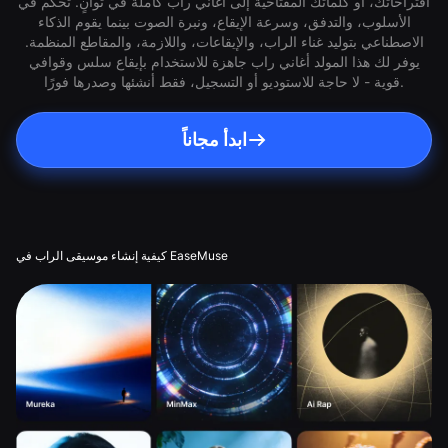
اقتراحاتك، أو كلماتك المفتاحية إلى أغاني راب كاملة في ثوانٍ. تحكّم في
الأسلوب، والتدفق، وسرعة الإيقاع، ونبرة الصوت بينما يقوم الذكاء
الاصطناعي بتوليد غناء الراب، والإيقاعات، واللازمة، والمقاطع المنظمة.
يوفر لك هذا المولد أغاني راب جاهزة للاستخدام بإيقاع سلس وقوافي
قوية - لا حاجة للاستوديو أو التسجيل، فقط أنشئها وصدرها فورًا.
ابدأ مجاناً
كيفية إنشاء موسيقى الراب في EaseMuse