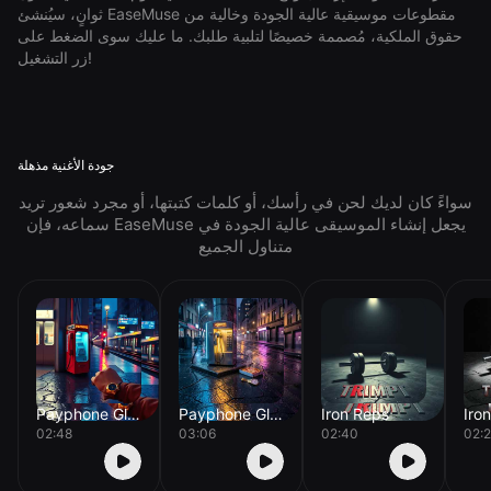
ثوانٍ، سيُنشئ EaseMuse مقطوعات موسيقية عالية الجودة وخالية من
حقوق الملكية، مُصممة خصيصًا لتلبية طلبك. ما عليك سوى الضغط على
زر التشغيل!
جودة الأغنية مذهلة
سواءً كان لديك لحن في رأسك، أو كلمات كتبتها، أو مجرد شعور تريد
سماعه، فإن EaseMuse يجعل إنشاء الموسيقى عالية الجودة في
متناول الجميع
Payphone Glow
Payphone Glow
Iron Reps
Iro
02:48
03:06
02:40
02:2